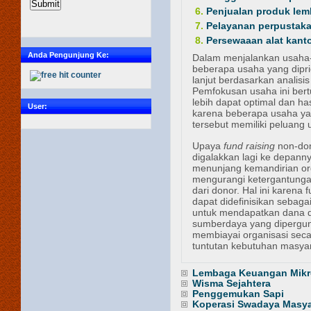
Penjualan produk lem
Pelayanan perpustak
Persewaaan alat kanto
Anda Pengunjung Ke:
Dalam menjalankan usaha-u
beberapa usaha yang dipri
lanjut berdasarkan analis
Pemfokusan usaha ini ber
lebih dapat optimal dan has
User:
karena beberapa usaha yan
tersebut memiliki peluang
Upaya
fund raising
non-don
digalakkan lagi ke depann
menunjang kemandirian or
mengurangi ketergantung
dari donor. Hal ini karena f
dapat didefinisikan sebaga
untuk mendapatkan dana 
sumberdaya yang dipergu
membiayai organisasi seca
tuntutan kebutuhan masyar
Lembaga Keuangan Mikr
Wisma Sejahtera
Penggemukan Sapi
Koperasi Swadaya Masya