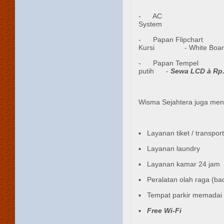
- AC 
System - Mic 
- Papan Flipc
Kursi - Wh
- Papan Tempe
putih -
Sewa LCD
à
Rp.
Wisma Sejahtera juga menye
▪ Layanan tiket / transport
▪ Layanan laundry
▪ Layanan kamar 24 jam
▪ Peralatan olah raga (bad
▪ Tempat parkir memadai
▪
Free Wi-Fi