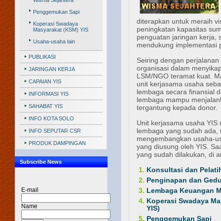
Wisma Sejahtera
Penggemukan Sapi
diterapkan untuk meraih vis
Koperasi Swadaya
peningkatan kapasitas su
Masyarakat (KSM) YIS
penguatan jaringan kerja, 
Usaha-usaha lain
mendukung implementasi 
PUBLIKASI
Seiring dengan perjalanan
organisasi dalam menyikap
JARINGAN KERJA
LSM/NGO teramat kuat. M
CAPAIAN YIS
unit kerjasama usaha seba
lembaga secara finansial 
INFORMASI YIS
lembaga mampu menjalanka
SAHABAT YIS
tergantung kepada donor.
INFO KOTA SOLO
Unit kerjasama usaha YIS 
lembaga yang sudah ada, 
INFO SEPUTAR CSR
mengembangkan usaha-usaha
PRODUK DAMPINGAN
yang diusung oleh YIS. Saa
yang sudah dilakukan, di a
Subscribe News
Konsultasi dan Pelati
Penginapan dan Gedu
E-mail
Lembaga Keuangan M
Koperasi Swadaya Mas
Name
YIS)
Penggemukan Sapi