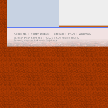
About YIS
|
Forum Diskusi
|
Site Map
|
FAQs
|
WEBMAIL
Yayasan Insan Sembada | ©2010 YIS All rights reserved.
Formerly Yayasan Indonesia Sejahtera