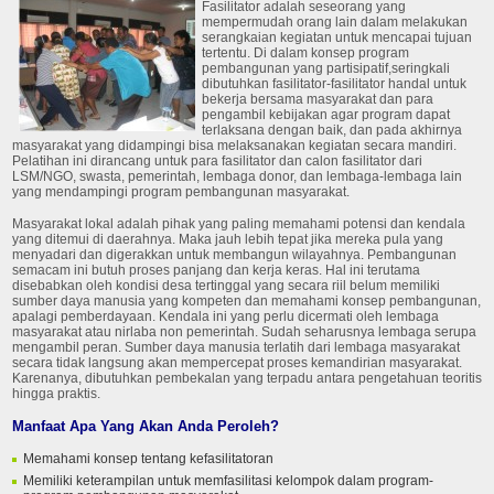
Fasilitator adalah seseorang yang
mempermudah orang lain dalam melakukan
serangkaian kegiatan untuk mencapai tujuan
tertentu. Di dalam konsep program
pembangunan yang partisipatif,seringkali
dibutuhkan fasilitator-fasilitator handal untuk
bekerja bersama masyarakat dan para
pengambil kebijakan agar program dapat
terlaksana dengan baik, dan pada akhirnya
masyarakat yang didampingi bisa melaksanakan kegiatan secara mandiri.
Pelatihan ini dirancang untuk para fasilitator dan calon fasilitator dari
LSM/NGO, swasta, pemerintah, lembaga donor, dan lembaga-lembaga lain
yang mendampingi program pembangunan masyarakat.
Masyarakat lokal adalah pihak yang paling memahami potensi dan kendala
yang ditemui di daerahnya. Maka jauh lebih tepat jika mereka pula yang
menyadari dan digerakkan untuk membangun wilayahnya. Pembangunan
semacam ini butuh proses panjang dan kerja keras. Hal ini terutama
disebabkan oleh kondisi desa tertinggal yang secara riil belum memiliki
sumber daya manusia yang kompeten dan memahami konsep pembangunan,
apalagi pemberdayaan. Kendala ini yang perlu dicermati oleh lembaga
masyarakat atau nirlaba non pemerintah. Sudah seharusnya lembaga serupa
mengambil peran. Sumber daya manusia terlatih dari lembaga masyarakat
secara tidak langsung akan mempercepat proses kemandirian masyarakat.
Karenanya, dibutuhkan pembekalan yang terpadu antara pengetahuan teoritis
hingga praktis.
Manfaat Apa Yang Akan Anda Peroleh?
Memahami konsep tentang kefasilitatoran
Memiliki keterampilan untuk memfasilitasi kelompok dalam program-