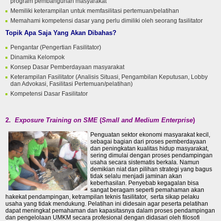
program pembangunan masyarakat
Memiliki keterampilan untuk memfasilitasi pertemuan/pelatihan
Memahami kompetensi dasar yang perlu dimiliki oleh seorang fasilitator
Topik Apa Saja Yang Akan Dibahas?
Pengantar (Pengertian Fasilitator)
Dinamika Kelompok
Konsep Dasar Pemberdayaan masyarakat
Keterampilan Fasilitator (Analisis Situasi, Pengambilan Keputusan, Lobby
dan Advokasi, Fasilitasi Pertemuan/pelatihan)
Kompetensi Dasar Fasilitator
2.
Exposure Training on SME
(
Small and Medium Enterprise
)
Penguatan sektor ekonomi masyarakat kecil,
sebagai bagian dari proses pemberdayaan
dan peningkatan kualitas hidup masyarakat,
sering dimulai dengan proses pendampingan
usaha secara sistematis berkala. Namun
demikian niat dan pilihan strategi yang bagus
tidak selalu menjadi jaminan akan
keberhasilan. Penyebab kegagalan bisa
sangat beragam seperti pemahaman akan
hakekat pendampingan, ketrampilan teknis fasilitator, serta sikap pelaku
usaha yang tidak mendukung. Pelatihan ini didesain agar peserta pelatihan
dapat meningkat pemahaman dan kapasitasnya dalam proses pendampingan
dan pengelolaan UMKM secara profesional dengan didasari oleh filosofi