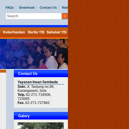
FAQs
|
Download
|
Contact Us
|
Mail
h
Contact Us
Yayasan Insan Sembada
Solo:
Jl. Tanjung no.96,
Karangasem, Solo
Telp.
62-271-718506,
723065
Fax.
62-271-727862
Galery